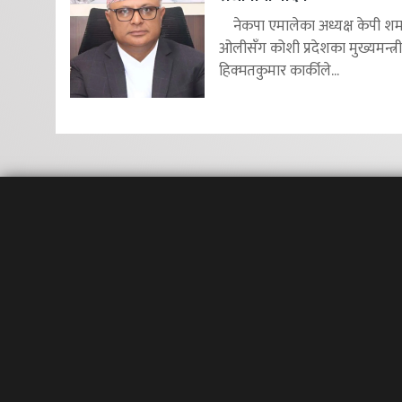
नेकपा एमालेका अध्यक्ष केपी शर्म
ओलीसँग कोशी प्रदेशका मुख्यमन्त्री
हिक्मतकुमार कार्कीले...