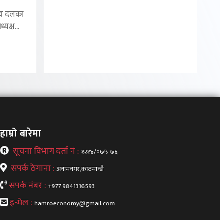
ीय दलका
यक्ष...
हाम्रो बारेमा
सूचना विभाग दर्ता नं :
१२१४/०७५-७६
सपर्क ठेगाना :
अनामनगर,काठमान्डौ
सपर्क नंबर :
+977 9841316593
इ-मेल :
hamroeconomy@gmail.com