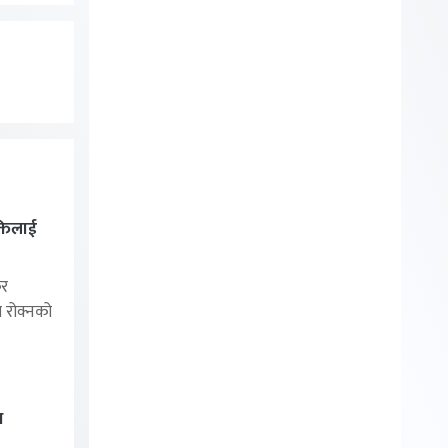
्तिलाई
र
ा रोक्नको
थ