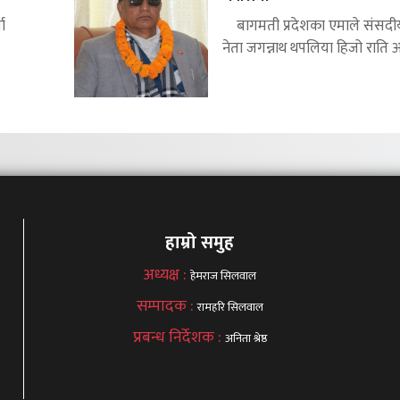
ा
बागमती प्रदेशका एमाले संसद
नेता जगन्नाथ थपलिया हिजो राति अध्
हाम्रो समुह
अध्यक्ष :
हेमराज सिलवाल
सम्पादक :
रामहरि सिलवाल
प्रबन्ध निर्देशक :
अनिता श्रेष्ठ