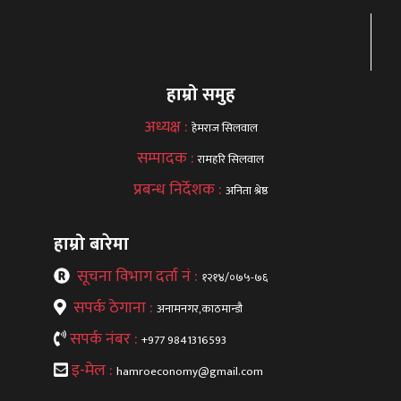
हाम्रो समुह
अध्यक्ष :
हेमराज सिलवाल
सम्पादक :
रामहरि सिलवाल
प्रबन्ध निर्देशक :
अनिता श्रेष्ठ
हाम्रो बारेमा
सूचना विभाग दर्ता नं :
१२१४/०७५-७६
सपर्क ठेगाना :
अनामनगर,काठमान्डौ
सपर्क नंबर :
+977 9841316593
इ-मेल :
hamroeconomy@gmail.com