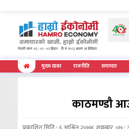
(current)
मुख्य खबर
राजनीति
समाचार
काठमण्डौ आउद
प्रकाशित मिति : ६ आश्विन २०७४, शुक्रबार ०७ :