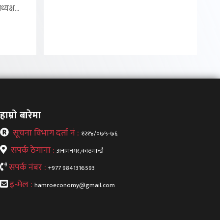
यक्ष...
हाम्रो बारेमा
सूचना विभाग दर्ता नं :
१२१४/०७५-७६
सपर्क ठेगाना :
अनामनगर,काठमान्डौ
सपर्क नंबर :
+977 9841316593
इ-मेल :
hamroeconomy@gmail.com