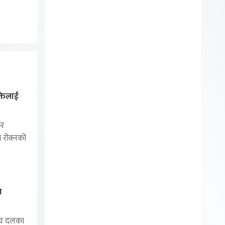
्तिलाई
र
ा रोक्नको
थ
ीय दलका