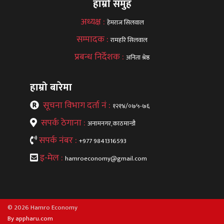
हाम्रो समुह
अध्यक्ष :
हेमराज सिलवाल
सम्पादक :
रामहरि सिलवाल
प्रबन्ध निर्देशक :
अनिता श्रेष्ठ
हाम्रो बारेमा
सूचना विभाग दर्ता नं :
१२१४/०७५-७६
सपर्क ठेगाना :
अनामनगर,काठमान्डौ
सपर्क नंबर :
+977 9841316593
इ-मेल :
hamroeconomy@gmail.com
© 2026 Hamro Economy
By appharu.com