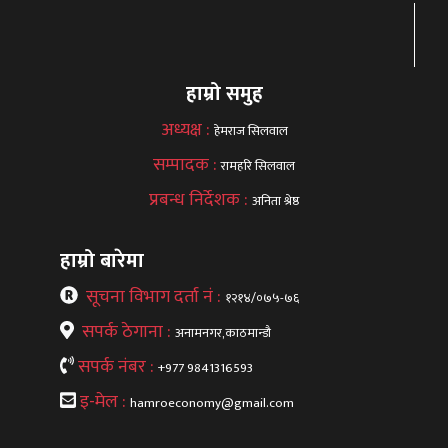
हाम्रो समुह
अध्यक्ष :
हेमराज सिलवाल
सम्पादक :
रामहरि सिलवाल
प्रबन्ध निर्देशक :
अनिता श्रेष्ठ
हाम्रो बारेमा
सूचना विभाग दर्ता नं :
१२१४/०७५-७६
सपर्क ठेगाना :
अनामनगर,काठमान्डौ
सपर्क नंबर :
+977 9841316593
इ-मेल :
hamroeconomy@gmail.com