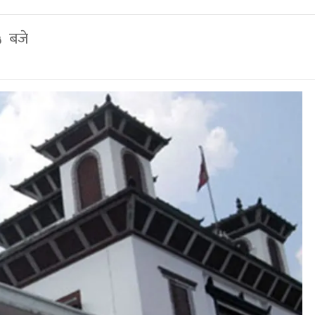
५ बजे