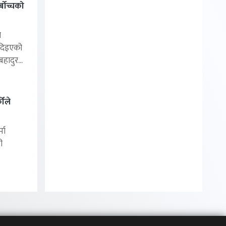
बोच्चको
ा
 दिइएको
ादुर...
कीले
मा
ी