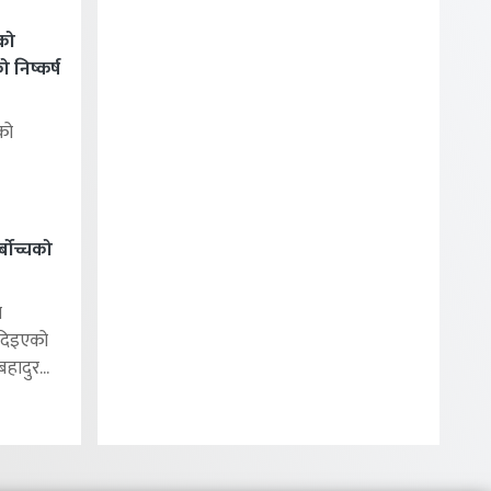
को
निष्कर्ष
को
बोच्चको
ा
 दिइएको
ादुर...