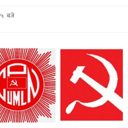
२५ बजे