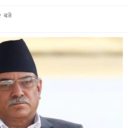
१ बजे