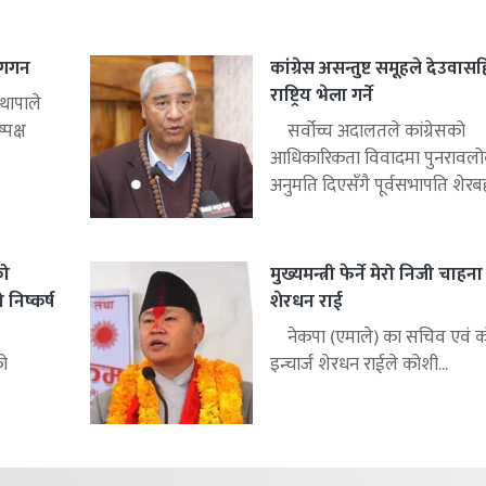
: गगन
कांग्रेस असन्तुष्ट समूहले देउवा
राष्ट्रिय भेला गर्ने
थापाले
्पक्ष
सर्वोच्च अदालतले कांग्रेसको
आधिकारिकता विवादमा पुनरावलोक
अनुमति दिएसँगै पूर्वसभापति शेरबहा
को
मुख्यमन्त्री फेर्ने मेरो निजी चाहन
िष्कर्ष
शेरधन राई
नेकपा (एमाले) का सचिव एवं को
को
इन्चार्ज शेरधन राईले कोशी...