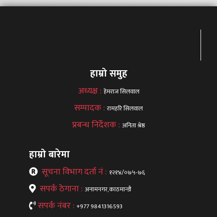
हाम्रो समुह
अध्यक्ष :
हेमराज सिलवाल
सम्पादक :
रामहरि सिलवाल
प्रबन्ध निर्देशक :
अनिता श्रेष्ठ
हाम्रो बारेमा
सूचना विभाग दर्ता नं :
१२१४/०७५-७६
सपर्क ठेगाना :
अनामनगर,काठमान्डौ
सपर्क नंबर :
+977 9841316593