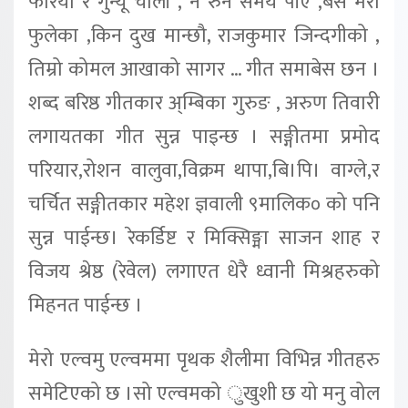
फरिया र गुन्यू चोली , न रुन समय पाँए ,बैस मेरो
फुलेका ,किन दुख मान्छौ, राजकुमार जिन्दगीको ,
तिम्रो कोमल आखाको सागर … गीत समाबेस छन ।
शब्द बरिष्ठ गीतकार अ्म्बिका गुरुङ , अरुण तिवारी
लगायतका गीत सुन्न पाइन्छ । सङ्गीतमा प्रमोद
परियार,रोशन वालुवा,विक्रम थापा,बि।पि। वाग्ले,र
चर्चित सङ्गीतकार महेश ज्ञवाली ९मालिक० को पनि
सुन्न पाईन्छ। रेकर्डिष्ट र मिक्सिङ्मा साजन शाह र
विजय श्रेष्ठ (रेवेल) लगाएत धेरै ध्वानी मिश्रहरुको
मिहनत पाईन्छ ।
मेरो एल्वमु एल्वममा पृथक शैलीमा विभिन्न गीतहरु
समेटिएको छ ।सो एल्वमको ुखुशी छ यो मनु वोल