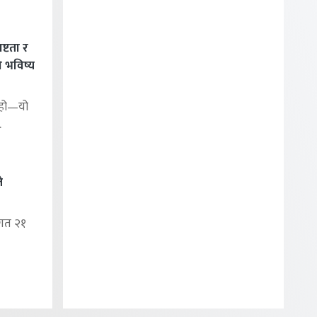
ष्टता र
ो भविष्य
ड हो—यो
.
े
गत २१