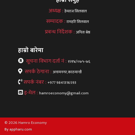
अध्यक्ष :
हेमराज सिलवाल
सम्पादक :
रामहरि सिलवाल
प्रबन्ध निर्देशक :
अनिता श्रेष्ठ
हाम्रो बारेमा
सूचना विभाग दर्ता नं :
१२१४/०७५-७६
सपर्क ठेगाना :
अनामनगर,काठमान्डौ
सपर्क नंबर :
+977 9841316593
इ-मेल :
hamroeconomy@gmail.com
© 2026 Hamro Economy
By appharu.com