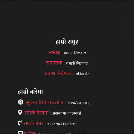
हाम्रो समुह
अध्यक्ष :
हेमराज सिलवाल
सम्पादक :
रामहरि सिलवाल
प्रबन्ध निर्देशक :
अनिता श्रेष्ठ
हाम्रो बारेमा
सूचना विभाग दर्ता नं :
१२१४/०७५-७६
सपर्क ठेगाना :
अनामनगर,काठमान्डौ
सपर्क नंबर :
+977 9841316593
इ-मेल :