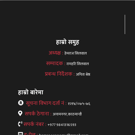
हाम्रो समुह
अध्यक्ष :
हेमराज सिलवाल
सम्पादक :
रामहरि सिलवाल
प्रबन्ध निर्देशक :
अनिता श्रेष्ठ
हाम्रो बारेमा
सूचना विभाग दर्ता नं :
१२१४/०७५-७६
सपर्क ठेगाना :
अनामनगर,काठमान्डौ
सपर्क नंबर :
+977 9841316593
इ-मेल :