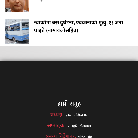
ग्वार्कोमा बस दुर्घटना, एकजनाको मृत्यु, १९ जना
घाइते (नामावलीसहित)
हाम्रो समुह
अध्यक्ष :
हेमराज सिलवाल
सम्पादक :
रामहरि सिलवाल
प्रबन्ध निर्देशक :
अनिता श्रेष्ठ