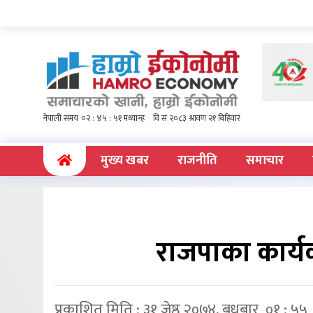
(current)
मुख्य खबर
राजनीति
समाचार
राजपाका कार्यकर
प्रकाशित मिति : ३१ जेष्ठ २०७४, बुधबार ०१ : ५५