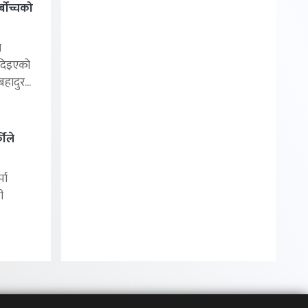
बोच्चको
ा
 दिइएको
ादुर...
कीले
मा
ी