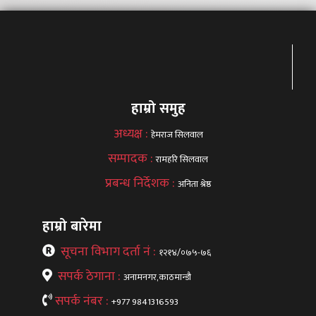
हाम्रो समुह
अध्यक्ष :
हेमराज सिलवाल
सम्पादक :
रामहरि सिलवाल
प्रबन्ध निर्देशक :
अनिता श्रेष्ठ
हाम्रो बारेमा
सूचना विभाग दर्ता नं :
१२१४/०७५-७६
सपर्क ठेगाना :
अनामनगर,काठमान्डौ
सपर्क नंबर :
+977 9841316593