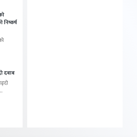
को
निष्कर्ष
को
्दो दबाब
बढ्दो
..