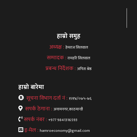
हाम्रो समुह
अध्यक्ष :
हेमराज सिलवाल
सम्पादक :
रामहरि सिलवाल
प्रबन्ध निर्देशक :
अनिता श्रेष्ठ
हाम्रो बारेमा
सूचना विभाग दर्ता नं :
१२१४/०७५-७६
सपर्क ठेगाना :
अनामनगर,काठमान्डौ
सपर्क नंबर :
+977 9841316593
इ-मेल :
hamroeconomy@gmail.com