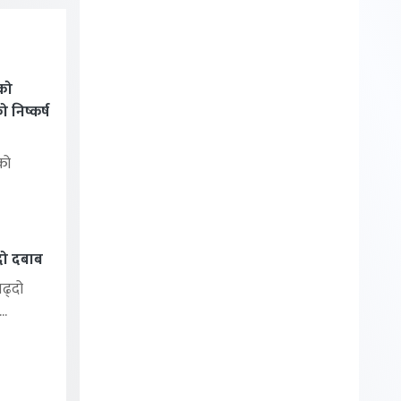
को
निष्कर्ष
को
्दो दबाब
बढ्दो
..