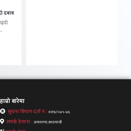
्दो दबाब
बढ्दो
..
हाम्रो बारेमा
सूचना विभाग दर्ता नं :
१२१४/०७५-७६
सपर्क ठेगाना :
अनामनगर,काठमान्डौ