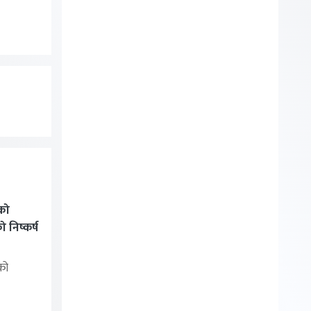
को
निष्कर्ष
को