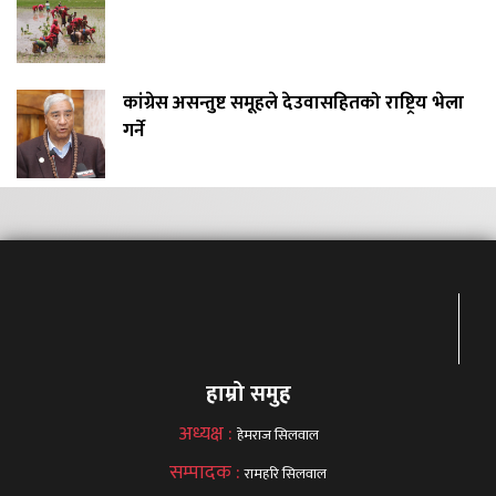
कांग्रेस असन्तुष्ट समूहले देउवासहितको राष्ट्रिय भेला
गर्ने
हाम्रो समुह
अध्यक्ष :
हेमराज सिलवाल
सम्पादक :
रामहरि सिलवाल