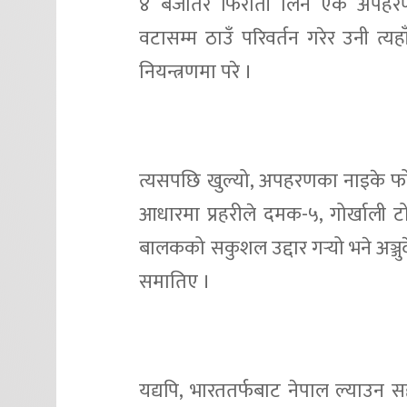
४ बजेतिर फिरौती लिन एक अपहरण
वटासम्म ठाउँ परिवर्तन गरेर उनी त्
नियन्त्रणमा परे ।
त्यसपछि खुल्यो, अपहरणका नाइके फोर
आधारमा प्रहरीले दमक-५, गोर्खाली 
बालकको सकुशल उद्दार गर्‍यो भने अञ्जुद
समातिए ।
यद्यपि, भारततर्फबाट नेपाल ल्याउन स