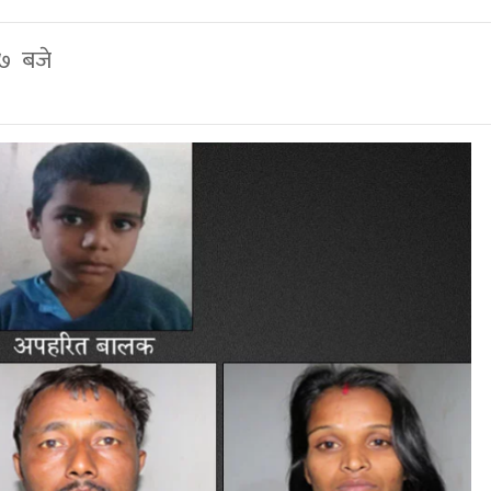
४७ बजे