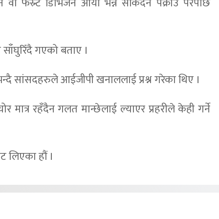
न वा फस्र्ट डिभिजन आयो भन्न सकिँदैन पक्राउ परेपछि
ाँघुरिँदै गएको बताए ।
 भन्दै सांसदहरुले आईजीपी खनाललाई प्रश्न गरेका थिए ।
र मात्र रहँदैन गलत मान्छेलाई ल्याएर प्रहरीले केही गर्ने
ट लिएका हौं ।