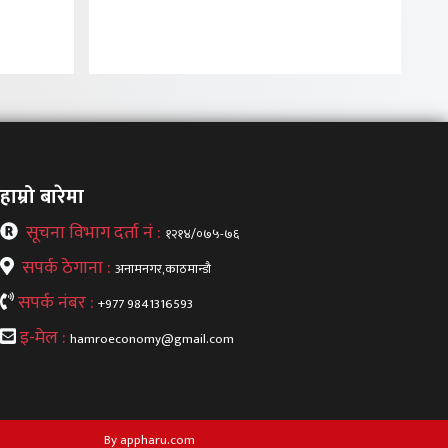
हाम्रो बारेमा
सूचना विभाग दर्ता नं :
१२१४/०७५-७६
सपर्क ठेगाना :
अनामनगर,काठमान्डौ
सपर्क नंबर :
+977 9841316593
इ-मेल :
hamroeconomy@gmail.com
By appharu.com