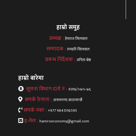
हाम्रो समुह
अध्यक्ष :
हेमराज सिलवाल
सम्पादक :
रामहरि सिलवाल
प्रबन्ध निर्देशक :
अनिता श्रेष्ठ
हाम्रो बारेमा
सूचना विभाग दर्ता नं :
१२१४/०७५-७६
सपर्क ठेगाना :
अनामनगर,काठमान्डौ
सपर्क नंबर :
+977 9841316593
इ-मेल :
hamroeconomy@gmail.com