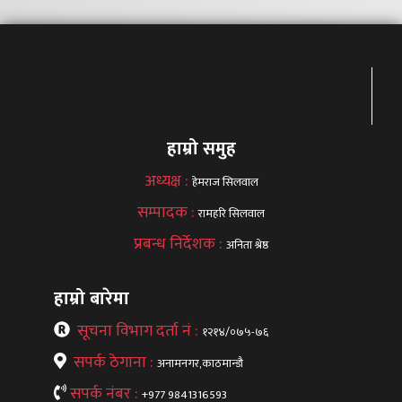
हाम्रो समुह
अध्यक्ष :
हेमराज सिलवाल
सम्पादक :
रामहरि सिलवाल
प्रबन्ध निर्देशक :
अनिता श्रेष्ठ
हाम्रो बारेमा
सूचना विभाग दर्ता नं :
१२१४/०७५-७६
सपर्क ठेगाना :
अनामनगर,काठमान्डौ
सपर्क नंबर :
+977 9841316593