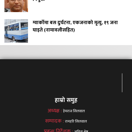
ग्वार्कोमा बस दुर्घटना, एकजनाको मृत्यु, १९ जना
घाइते (नामावलीसहित)
हाम्रो समुह
अध्यक्ष :
हेमराज सिलवाल
सम्पादक :
रामहरि सिलवाल
प्रबन्ध निर्देशक :
अनिता श्रेष्ठ