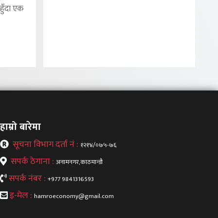
हुँदा एक
हाम्रो बारेमा
सूचना विभाग दर्ता नं :
१२१४/०७५-७६
सपर्क ठेगाना :
अनामनगर,काठमान्डौ
सपर्क नंबर :
+977 9841316593
इ-मेल :
hamroeconomy@gmail.com