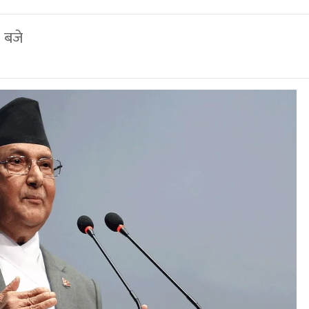
९ बजे