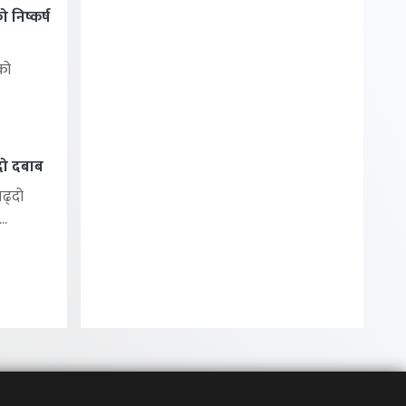
निष्कर्ष
को
्दो दबाब
बढ्दो
..