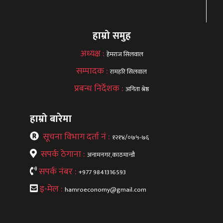
हाम्रो समुह
अध्यक्ष :
हेमराज सिलवाल
सम्पादक :
रामहरि सिलवाल
प्रबन्ध निर्देशक :
अनिता श्रेष्ठ
हाम्रो बारेमा
सूचना विभाग दर्ता नं :
१२१४/०७५-७६
सपर्क ठेगाना :
अनामनगर,काठमान्डौ
सपर्क नंबर :
+977 9841316593
इ-मेल :
hamroeconomy@gmail.com