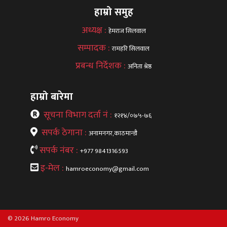
हाम्रो समुह
अध्यक्ष :
हेमराज सिलवाल
सम्पादक :
रामहरि सिलवाल
प्रबन्ध निर्देशक :
अनिता श्रेष्ठ
हाम्रो बारेमा
सूचना विभाग दर्ता नं :
१२१४/०७५-७६
सपर्क ठेगाना :
अनामनगर,काठमान्डौ
सपर्क नंबर :
+977 9841316593
इ-मेल :
hamroeconomy@gmail.com
© 2026 Hamro Economy