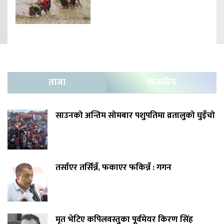
ताजा
लोकप्रिय
साउनको अन्तिम सोमबार पशुपतिमा व्रतालुको घुइँचो
तर्साएर तर्सिन्नँ, फकाएर फकिन्नँ : गगन
मृत भेटिए कपिलवस्तुका पूर्वमेयर किरण सिंह