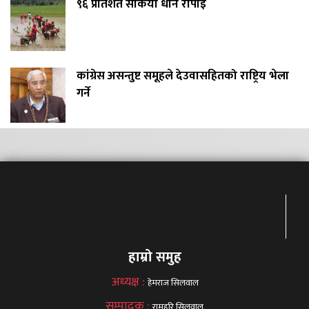
९६ प्रतिशत सकियो धान रोपाइँ
कांग्रेस असन्तुष्ट समूहले देउवासहितको राष्ट्रिय भेला
गर्ने
हाम्रो समुह
अध्यक्ष :
हेमराज सिलवाल
सम्पादक :
रामहरि सिलवाल