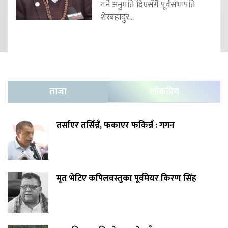
गर्ने अनुमति दिएसँगै पूर्वसभापति
शेरबहादुर...
ताजा
लोकप्रिय
तर्साएर तर्सिन्नँ, फकाएर फकिन्नँ : गगन
मृत भेटिए कपिलवस्तुका पूर्वमेयर किरण सिंह