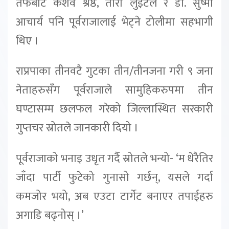
तर्फबाट केशव श्रेष्ठ, तारा लुँईटेल र डा. सुष्मा
आचार्य पनि पूर्वराजालाई भेट्ने टोलीमा सहभागी
थिए ।
राप्रपाका तीनवटै गुटका तीन/तीनजना गरी ९ जना
नेताहरुसँग पूर्वराजाले सामुहिकरुपमा तीन
घण्टासम्म छलफल गरेको जिल्लास्थित सरकारी
गुप्तचर स्रोतले जानकारी दियो ।
पूर्वराजाको भनाइ उधृत गर्दै स्रोतले भन्यो- ‘म धेरैतिर
जाँदा पार्टी फुटेको गुनासो गर्छन्, यसले गर्दा
कमजोर भयो, अब एउटा टार्गेट बनाएर तपाईहरु
अगाडि बढ्नोस् ।’