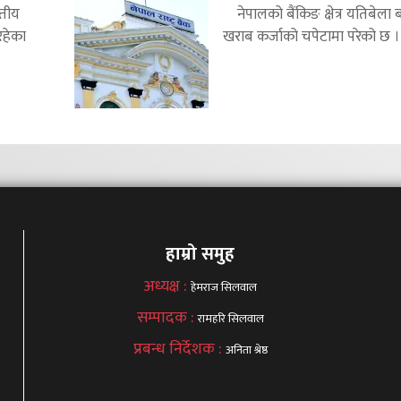
्तीय
नेपालको बैंकिङ क्षेत्र यतिबेला 
रहेका
खराब कर्जाको चपेटामा परेको छ ।.
हाम्रो समुह
अध्यक्ष :
हेमराज सिलवाल
सम्पादक :
रामहरि सिलवाल
प्रबन्ध निर्देशक :
अनिता श्रेष्ठ