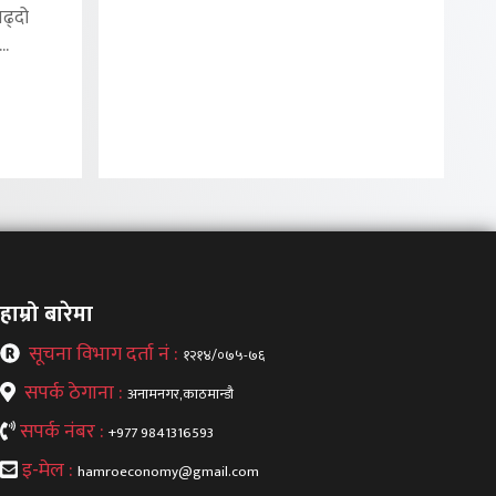
बढ्दो
..
हाम्रो बारेमा
सूचना विभाग दर्ता नं :
१२१४/०७५-७६
सपर्क ठेगाना :
अनामनगर,काठमान्डौ
सपर्क नंबर :
+977 9841316593
इ-मेल :
hamroeconomy@gmail.com