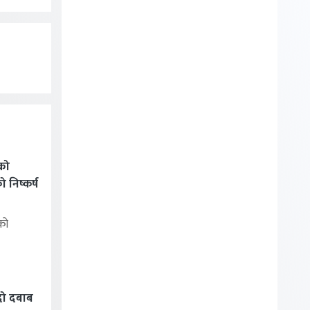
को
निष्कर्ष
को
्दो दबाब