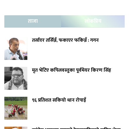
ताजा
लोकप्रिय
तर्साएर तर्सिन्नँ, फकाएर फकिन्नँ : गगन
मृत भेटिए कपिलवस्तुका पूर्वमेयर किरण सिंह
९६ प्रतिशत सकियो धान रोपाइँ