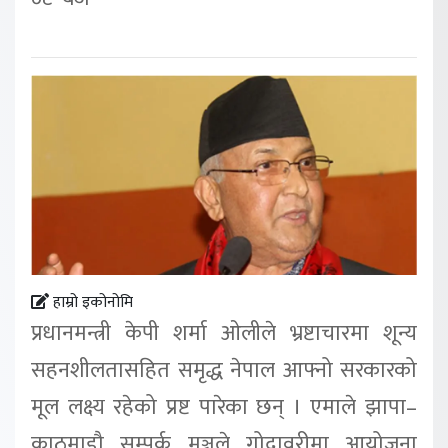
हाम्रो इकोनोमि
प्रधानमन्त्री केपी शर्मा ओलीले भ्रष्टाचारमा शून्य
सहनशीलतासहित समृद्ध नेपाल आफ्नो सरकारको
मूल लक्ष्य रहेको प्रष्ट पारेका छन् । एमाले झापा–
काठमाडौ सम्पर्क मञ्चले गोदावरीमा आयोजना