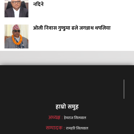
नदिने
ओली निवास गुण्डुमा ढले जगन्नाथ थपलिया
हाम्रो समुह
अध्यक्ष :
हेमराज सिलवाल
सम्पादक :
रामहरि सिलवाल