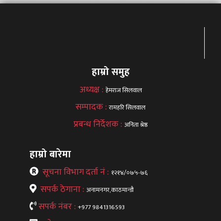
हाम्रो समुह
अध्यक्ष :
हेमराज सिलवाल
सम्पादक :
रामहरि सिलवाल
प्रबन्ध निर्देशक :
अनिता श्रेष्ठ
हाम्रो बारेमा
सूचना विभाग दर्ता नं :
१२१४/०७५-७६
सपर्क ठेगाना :
अनामनगर,काठमान्डौ
सपर्क नंबर :
+977 9841316593