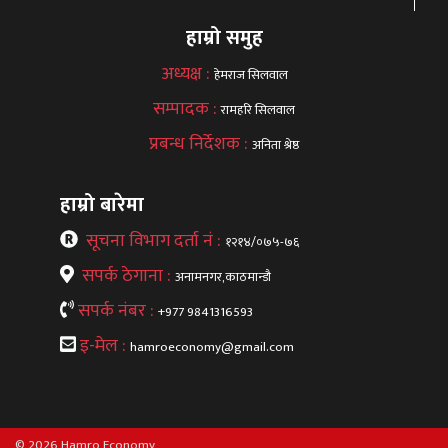
हाम्रो समुह
अध्यक्ष :
हेमराज सिलवाल
सम्पादक :
रामहरि सिलवाल
प्रबन्ध निर्देशक :
अनिता श्रेष्ठ
हाम्रो बारेमा
सूचना विभाग दर्ता नं :
१२१४/०७५-७६
सपर्क ठेगाना :
अनामनगर,काठमान्डौ
सपर्क नंबर :
+977 9841316593
इ-मेल :
hamroeconomy@gmail.com
© 2026 Hamro Economy