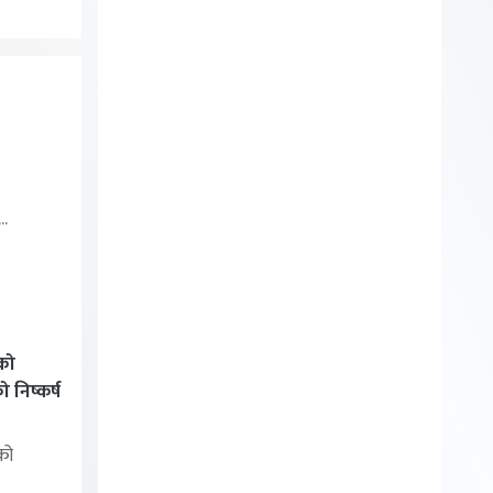
..
को
निष्कर्ष
को