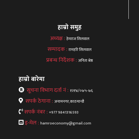
हाम्रो समुह
अध्यक्ष :
हेमराज सिलवाल
सम्पादक :
रामहरि सिलवाल
प्रबन्ध निर्देशक :
अनिता श्रेष्ठ
हाम्रो बारेमा
सूचना विभाग दर्ता नं :
१२१४/०७५-७६
सपर्क ठेगाना :
अनामनगर,काठमान्डौ
सपर्क नंबर :
+977 9841316593
इ-मेल :
hamroeconomy@gmail.com