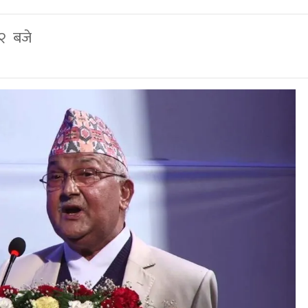
३२ बजे