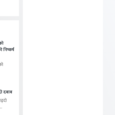
को
निष्कर्ष
को
्दो दबाब
बढ्दो
..