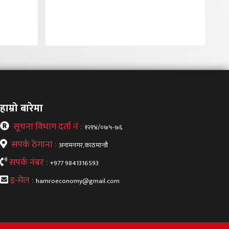
हाम्रो बारेमा
सूचना विभाग दर्ता नं :
१२१४/०७५-७६
सपर्क ठेगाना :
अनामनगर,काठमान्डौ
सपर्क नंबर :
+977 9841316593
इ-मेल :
hamroeconomy@gmail.com