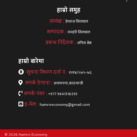
हाम्रो समुह
अध्यक्ष :
हेमराज सिलवाल
सम्पादक :
रामहरि सिलवाल
प्रबन्ध निर्देशक :
अनिता श्रेष्ठ
हाम्रो बारेमा
सूचना विभाग दर्ता नं :
१२१४/०७५-७६
सपर्क ठेगाना :
अनामनगर,काठमान्डौ
सपर्क नंबर :
+977 9841316593
इ-मेल :
hamroeconomy@gmail.com
© 2026 Hamro Economy