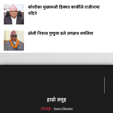
कोशीका मुख्यमन्त्री हिक्मत कार्कीले राजीनामा
नदिने
ओली निवास गुण्डुमा ढले जगन्नाथ थपलिया
हाम्रो समुह
अध्यक्ष :
हेमराज सिलवाल