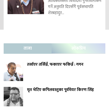
आधिकारिकता विवादमा पुनरावलोकन
गर्ने अनुमति दिएसँगै पूर्वसभापति
शेरबहादुर...
ताजा
लोकप्रिय
तर्साएर तर्सिन्नँ, फकाएर फकिन्नँ : गगन
मृत भेटिए कपिलवस्तुका पूर्वमेयर किरण सिंह