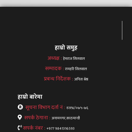
हाम्रो समुह
अध्यक्ष :
हेमराज सिलवाल
सम्पादक :
रामहरि सिलवाल
प्रबन्ध निर्देशक :
अनिता श्रेष्ठ
हाम्रो बारेमा
सूचना विभाग दर्ता नं :
१२१४/०७५-७६
सपर्क ठेगाना :
अनामनगर,काठमान्डौ
सपर्क नंबर :
+977 9841316593