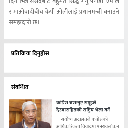
दिन भित्र संसदबाट बहुमत सिद्ध गर्नु पर्नेछ। एमाले
र माओवादीबीच केपी ओलीलाई प्रधानमन्त्री बनाउने
समझदारी छ।
प्रतिक्रिया दिनुहोस
संबन्धित
कांग्रेस असन्तुष्ट समूहले
देउवासहितको राष्ट्रिय भेला गर्ने
सर्वोच्च अदालतले कांग्रेसको
आधिकारिकता विवादमा पुनरावलोकन