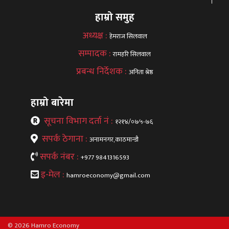
हाम्रो समुह
अध्यक्ष :
हेमराज सिलवाल
सम्पादक :
रामहरि सिलवाल
प्रबन्ध निर्देशक :
अनिता श्रेष्ठ
हाम्रो बारेमा
सूचना विभाग दर्ता नं :
१२१४/०७५-७६
सपर्क ठेगाना :
अनामनगर,काठमान्डौ
सपर्क नंबर :
+977 9841316593
इ-मेल :
hamroeconomy@gmail.com
© 2026 Hamro Economy