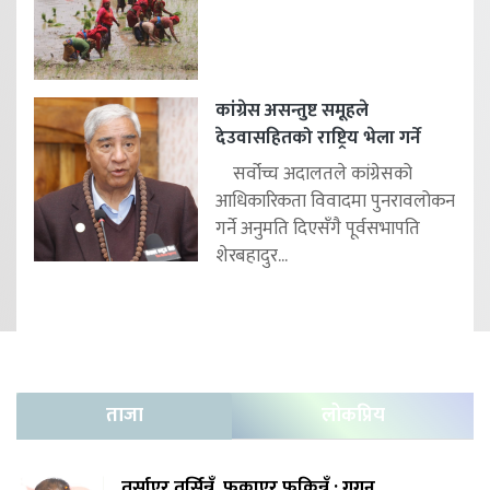
कांग्रेस असन्तुष्ट समूहले
देउवासहितको राष्ट्रिय भेला गर्ने
सर्वोच्च अदालतले कांग्रेसको
आधिकारिकता विवादमा पुनरावलोकन
गर्ने अनुमति दिएसँगै पूर्वसभापति
शेरबहादुर...
ताजा
लोकप्रिय
तर्साएर तर्सिन्नँ, फकाएर फकिन्नँ : गगन