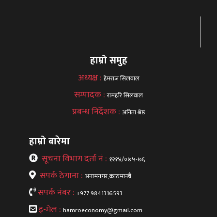
हाम्रो समुह
अध्यक्ष :
हेमराज सिलवाल
सम्पादक :
रामहरि सिलवाल
प्रबन्ध निर्देशक :
अनिता श्रेष्ठ
हाम्रो बारेमा
सूचना विभाग दर्ता नं :
१२१४/०७५-७६
सपर्क ठेगाना :
अनामनगर,काठमान्डौ
सपर्क नंबर :
+977 9841316593
इ-मेल :
hamroeconomy@gmail.com