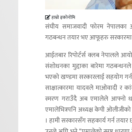
हाम्रो इकोनोमि
संघीय समाजवादी फोरम नेपालका अध्
गठबन्धन तयार भए आफूहरु सरकारमा सह
आईतबार रिपोर्टर्स क्लब नेपालले आयोज
संशोधनका मुद्दाका बारेमा गठबन्धनले
भएको खण्डमा सरकारलाई सहयोग गर्न 
साक्षात्कारमा यादवले माओवादी र क
स्मरण गराउँदै अब एमालेले आफ्नो धार
एमालेभित्रपनि अध्यक्ष केपी ओलीजीको को
। हामी सरकारसँग सहकार्य गर्न तयार छ
उनले अघि भने,“एमालेको स्पष्ट धारणा क