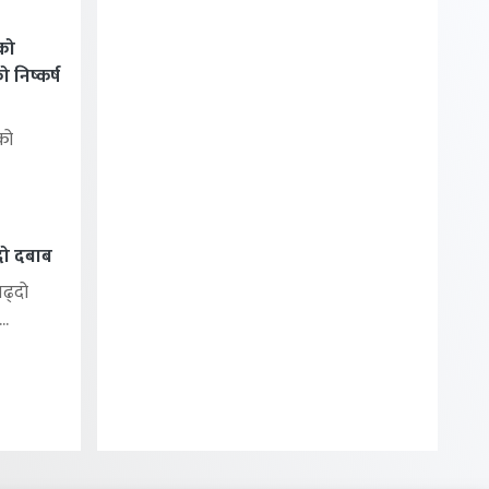
को
निष्कर्ष
को
्दो दबाब
बढ्दो
..