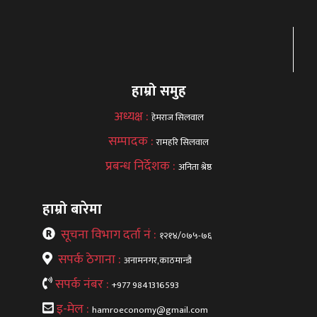
हाम्रो समुह
अध्यक्ष :
हेमराज सिलवाल
सम्पादक :
रामहरि सिलवाल
प्रबन्ध निर्देशक :
अनिता श्रेष्ठ
हाम्रो बारेमा
सूचना विभाग दर्ता नं :
१२१४/०७५-७६
सपर्क ठेगाना :
अनामनगर,काठमान्डौ
सपर्क नंबर :
+977 9841316593
इ-मेल :
hamroeconomy@gmail.com