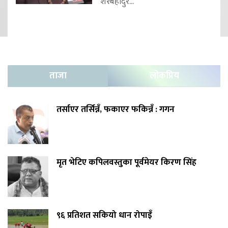
शेरबहादुर...
ताजा
लोकप्रिय
तर्साएर तर्सिन्नँ, फकाएर फकिन्नँ : गगन
मृत भेटिए कपिलवस्तुका पूर्वमेयर किरण सिंह
९६ प्रतिशत सकियो धान रोपाइँ