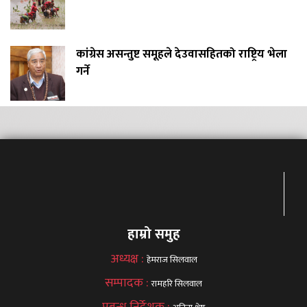
कांग्रेस असन्तुष्ट समूहले देउवासहितको राष्ट्रिय भेला
गर्ने
हाम्रो समुह
अध्यक्ष :
हेमराज सिलवाल
सम्पादक :
रामहरि सिलवाल